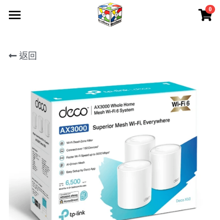
0
×
商品分類
首頁
所有商品分類
返回
所有產品
關於我們
聯絡我們
產品保養
請人
下載
會員專區
登錄
/
註冊