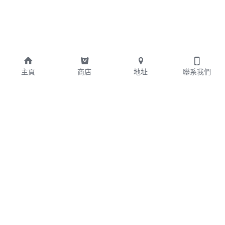
主頁
商店
地址
聯系我們
+852 24042578
edwin@bcahk.com
版權所有 ©2024 - Brothers' Computer Alliance 
Limited