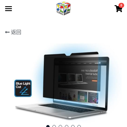
0
×
商品分類
首頁
所有商品分類
返回
所有產品
關於我們
聯絡我們
產品保養
請人
下載
會員專區
登錄
/
註冊