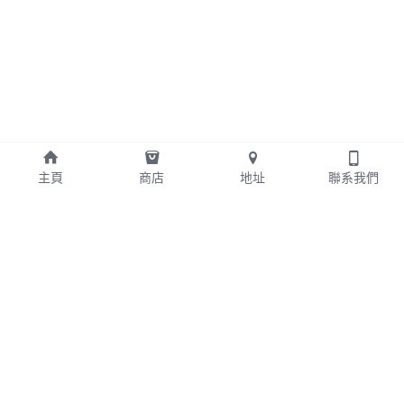
主頁
商店
地址
聯系我們
+852 24042578
edwin@bcahk.com
版權所有 ©2024 - Brothers' Computer Alliance 