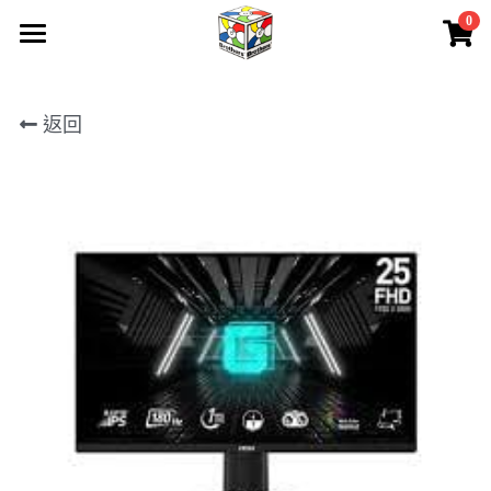
0
×
商品分類
首頁
所有商品分類
返回
所有產品
關於我們
聯絡我們
產品保養
請人
下載
會員專區
登錄
/
註冊