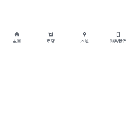
主頁
商店
地址
聯系我們
+852 24042578
edwin@bcahk.com
版權所有 ©2024 - Brothers' Computer Alliance 
Limited