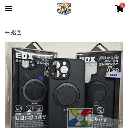
0
×
商品分類
首頁
所有商品分類
返回
所有產品
關於我們
聯絡我們
產品保養
請人
下載
會員專區
登錄
/
註冊