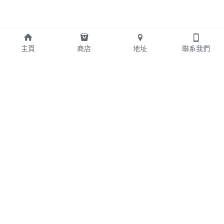
主頁
商店
地址
聯系我們
+852 24042578
edwin@bcahk.com
版權所有 ©2024 - Brothers' Computer Alliance 
Limited