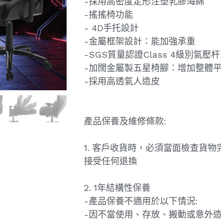
-採用高密度定形注塑乳膠海綿
-搖搖椅功能
- 4D手托設計
-金屬框架設計：能加強承重
-SGS質量認證Class 4級別氣壓杆
-加闊金屬製五星椅腳：增加整體
-採用高透氣人造皮
產品保養及維修條款:
1. 客戶收貨時，必須當面檢查貨
接受任何退換
2. 1年結構性保養
-產品保養不適用於以下情況:
-因不當使用、存放、搬動或意外