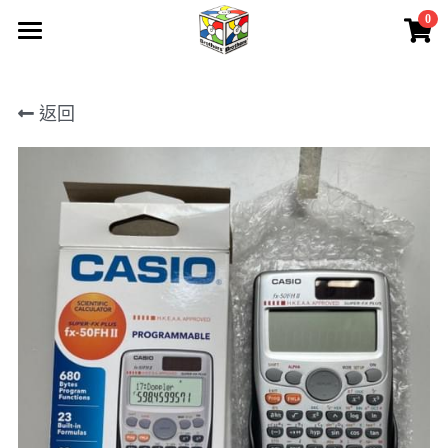
0
×
商品分類
首頁
所有商品分類
返回
所有產品
關於我們
聯絡我們
產品保養
請人
下載
會員專區
登錄
/
註冊