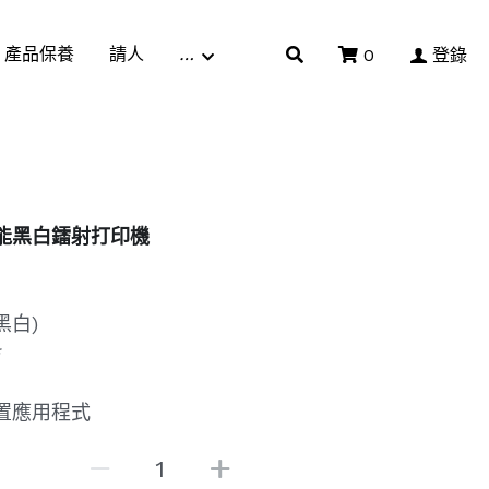
產品保養
請人
…
0
登錄
一多功能黑白鐳射打印機
黑白)
*
行動裝置應用程式