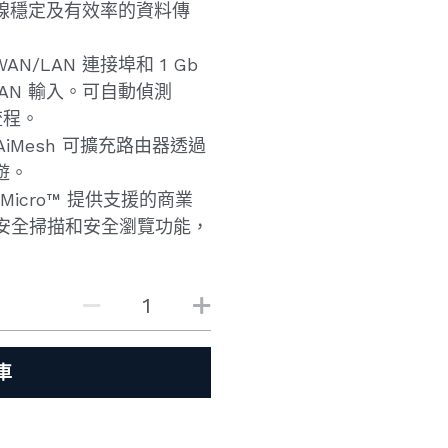
線穩定及有效率的資料傳
WAN/LAN 連接埠和 1 Gb
WAN 輸入。可自動偵測
流程。
AiMesh 可擴充路由器透過
遊。
Micro™ 提供支援的商業
及一鍵式安全掃描和安全瀏覽功能，
車