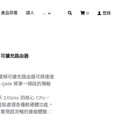
產品保養
請人
…
0
登錄
esh 可擴充路由器
11be) 雙頻可擴充路由器可將速度
96-QAM 將單一頻段的傳輸
 2.0GHz 四核心 CPU，
力，輕鬆處理各種軟硬體功能。
量，實現超流暢的連線體驗：