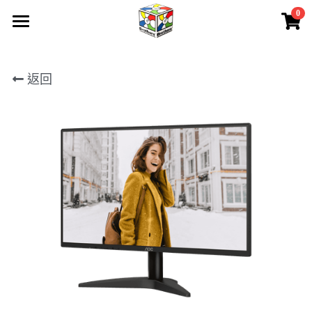
0
×
商品分類
首頁
所有商品分類
返回
所有產品
關於我們
聯絡我們
產品保養
請人
下載
會員專區
登錄
/
註冊